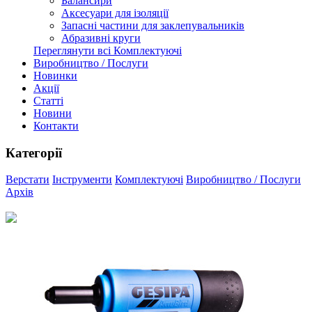
Балансири
Аксесуари для ізоляції
Запасні частини для заклепувальників
Абразивні круги
Переглянути всі Комплектуючі
Виробництво / Послуги
Новинки
Акції
Статті
Новини
Контакти
Категорії
Верстати
Інструменти
Комплектуючі
Виробництво / Послуги
Архів