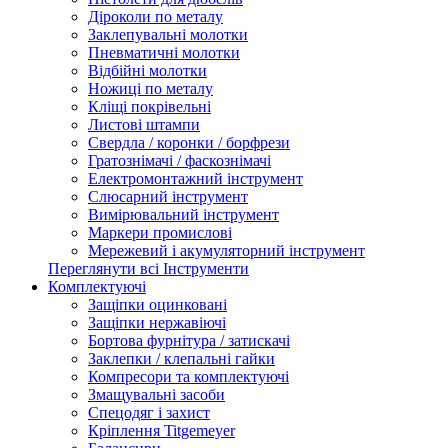
Діроколи по металу
Заклепувальні молотки
Пневматичні молотки
Відбійні молотки
Ножиці по металу
Кліщі покрівельні
Листові штампи
Свердла / коронки / борфрези
Гратознімачі / фаскознімачі
Електромонтажний інструмент
Слюсарний інструмент
Вимірювальний інструмент
Маркери промислові
Мережевий і акумуляторний інструмент
Переглянути всі Інструменти
Комплектуючі
Защіпки оцинковані
Защіпки нержавіючі
Бортова фурнітура / затискачі
Заклепки / клепальні гайки
Компресори та комплектуючі
Змащувальні засоби
Спецодяг і захист
Кріплення Titgemeyer