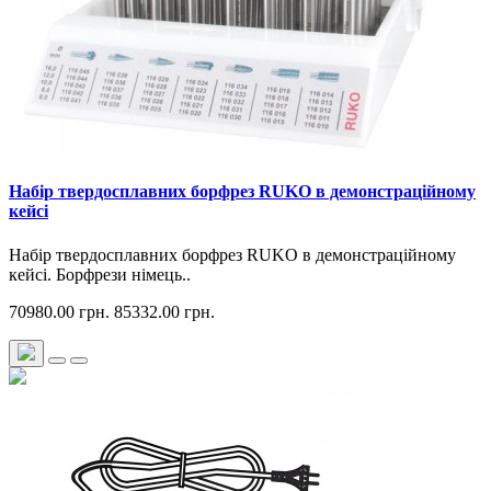
Набір твердосплавних борфрез RUKO в демонстраційному
кейсі
Набір твердосплавних борфрез RUKO в демонстраційному
кейсі. Борфрези німець..
70980.00 грн.
85332.00 грн.