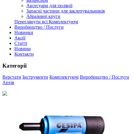
Балансири
Аксесуари для ізоляції
Запасні частини для заклепувальників
Абразивні круги
Переглянути всі Комплектуючі
Виробництво / Послуги
Новинки
Акції
Статті
Новини
Контакти
Категорії
Верстати
Інструменти
Комплектуючі
Виробництво / Послуги
Архів