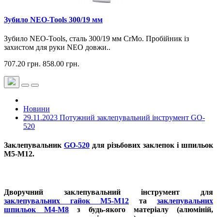
Зубило NEO-Tools 300/19 мм
Зубило NEO-Tools, сталь 300/19 мм CrMo. Пробійник із
захистом для руки NEO довжи..
707.20 грн.
858.00 грн.
Новини
29.11.2023 Потужний заклепувальний інструмент GO-
520
Заклепувальник
GO-520
для різьбових заклепок і шпильок
M5-M12.
Дворучний заклепувальний інструмент для
заклепувальних гайок M5-M12
та
заклепувальних
шпильок M4-M8
з будь-якого матеріалу (алюміній,