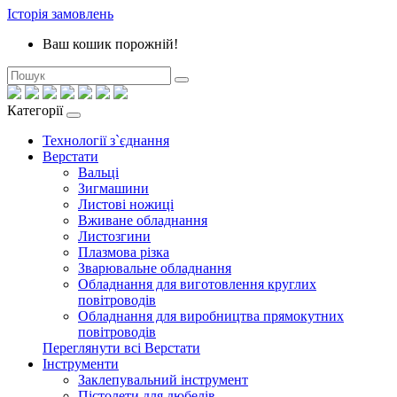
Історія замовлень
Ваш кошик порожній!
Категорії
Технології з`єднання
Верстати
Вальці
Зигмашини
Листові ножиці
Вживане обладнання
Листозгини
Плазмова різка
Зварювальне обладнання
Обладнання для виготовлення круглих
повітроводів
Обладнання для виробництва прямокутних
повітроводів
Переглянути всі Верстати
Інструменти
Заклепувальний інструмент
Пістолети для дюбелів