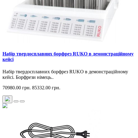
Набір твердосплавних борфрез RUKO в демонстраційному
кейсі
Набір твердосплавних борфрез RUKO в демонстраційному
кейсі. Борфрези німець..
70980.00 грн.
85332.00 грн.