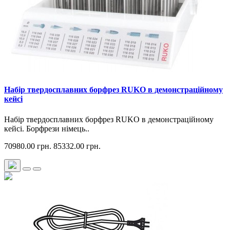
Набір твердосплавних борфрез RUKO в демонстраційному
кейсі
Набір твердосплавних борфрез RUKO в демонстраційному
кейсі. Борфрези німець..
70980.00 грн.
85332.00 грн.