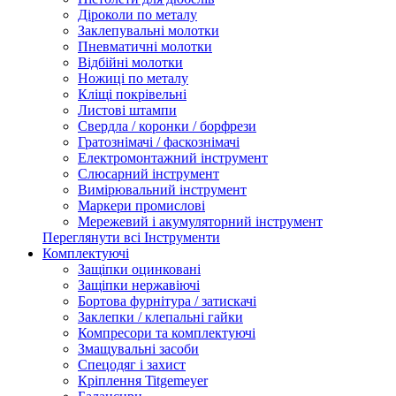
Діроколи по металу
Заклепувальні молотки
Пневматичні молотки
Відбійні молотки
Ножиці по металу
Кліщі покрівельні
Листові штампи
Свердла / коронки / борфрези
Гратознімачі / фаскознімачі
Електромонтажний інструмент
Слюсарний інструмент
Вимірювальний інструмент
Маркери промислові
Мережевий і акумуляторний інструмент
Переглянути всі Інструменти
Комплектуючі
Защіпки оцинковані
Защіпки нержавіючі
Бортова фурнітура / затискачі
Заклепки / клепальні гайки
Компресори та комплектуючі
Змащувальні засоби
Спецодяг і захист
Кріплення Titgemeyer