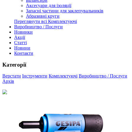
Балансири
Аксесуари для ізоляції
Запасні частини для заклепувальників
Абразивні круги
Переглянути всі Комплектуючі
Виробництво / Послуги
Новинки
Акції
Статті
Новини
Контакти
Категорії
Верстати
Інструменти
Комплектуючі
Виробництво / Послуги
Архів