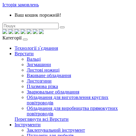
Історія замовлень
Ваш кошик порожній!
Категорії
Технології з`єднання
Верстати
Вальці
Зигмашини
Листові ножиці
Вживане обладнання
Листозгини
Плазмова різка
Зварювальне обладнання
Обладнання для виготовлення круглих
повітроводів
Обладнання для виробництва прямокутних
повітроводів
Переглянути всі Верстати
Інструменти
Заклепувальний інструмент
Пістолети для дюбелів