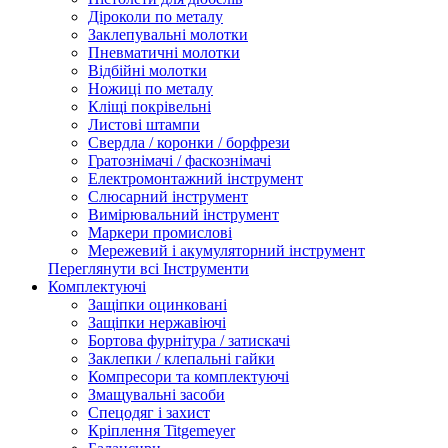
Діроколи по металу
Заклепувальні молотки
Пневматичні молотки
Відбійні молотки
Ножиці по металу
Кліщі покрівельні
Листові штампи
Свердла / коронки / борфрези
Гратознімачі / фаскознімачі
Електромонтажний інструмент
Слюсарний інструмент
Вимірювальний інструмент
Маркери промислові
Мережевий і акумуляторний інструмент
Переглянути всі Інструменти
Комплектуючі
Защіпки оцинковані
Защіпки нержавіючі
Бортова фурнітура / затискачі
Заклепки / клепальні гайки
Компресори та комплектуючі
Змащувальні засоби
Спецодяг і захист
Кріплення Titgemeyer