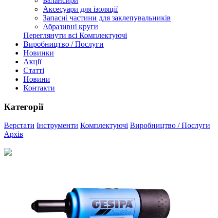
Балансири
Аксесуари для ізоляції
Запасні частини для заклепувальників
Абразивні круги
Переглянути всі Комплектуючі
Виробництво / Послуги
Новинки
Акції
Статті
Новини
Контакти
Категорії
Верстати
Інструменти
Комплектуючі
Виробництво / Послуги
Архів