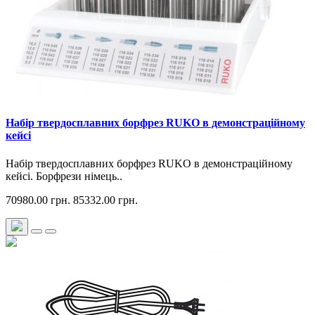
Набір твердосплавних борфрез RUKO в демонстраційному
кейсі
Набір твердосплавних борфрез RUKO в демонстраційному
кейсі. Борфрези німець..
70980.00 грн.
85332.00 грн.