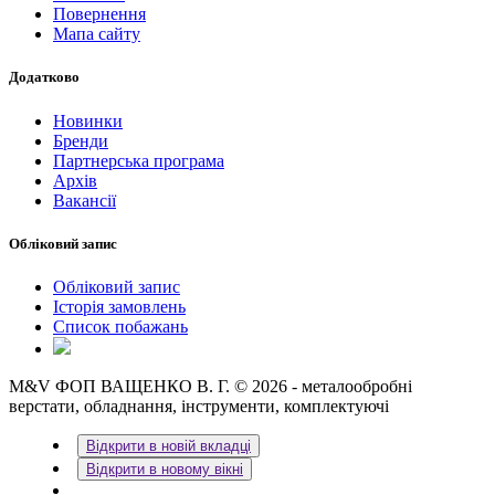
Повернення
Мапа сайту
Додатково
Новинки
Бренди
Партнерська програма
Архів
Вакансії
Обліковий запис
Обліковий запис
Історія замовлень
Список побажань
M&V ФОП ВАЩЕНКО В. Г. © 2026 - металообробні
верстати, обладнання, інструменти, комплектуючі
Відкрити в новій вкладці
Відкрити в новому вікні