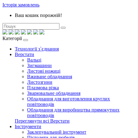
Історія замовлень
Ваш кошик порожній!
Категорії
Технології з`єднання
Верстати
Вальці
Зигмашини
Листові ножиці
Вживане обладнання
Листозгини
Плазмова різка
Зварювальне обладнання
Обладнання для виготовлення круглих
повітроводів
Обладнання для виробництва прямокутних
повітроводів
Переглянути всі Верстати
Інструменти
Заклепувальний інструмент
Пістолети для дюбелів