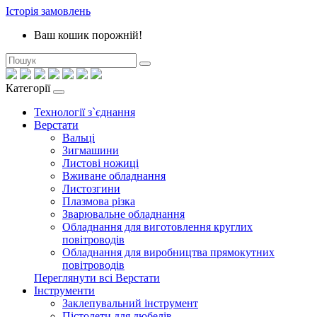
Історія замовлень
Ваш кошик порожній!
Категорії
Технології з`єднання
Верстати
Вальці
Зигмашини
Листові ножиці
Вживане обладнання
Листозгини
Плазмова різка
Зварювальне обладнання
Обладнання для виготовлення круглих
повітроводів
Обладнання для виробництва прямокутних
повітроводів
Переглянути всі Верстати
Інструменти
Заклепувальний інструмент
Пістолети для дюбелів