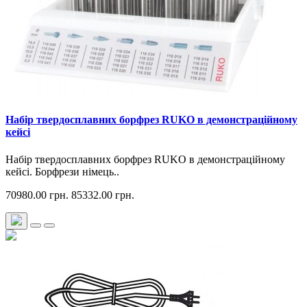
Набір твердосплавних борфрез RUKO в демонстраційному
кейсі
Набір твердосплавних борфрез RUKO в демонстраційному
кейсі. Борфрези німець..
70980.00 грн.
85332.00 грн.