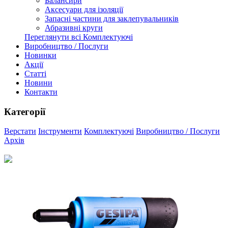
Балансири
Аксесуари для ізоляції
Запасні частини для заклепувальників
Абразивні круги
Переглянути всі Комплектуючі
Виробництво / Послуги
Новинки
Акції
Статті
Новини
Контакти
Категорії
Верстати
Інструменти
Комплектуючі
Виробництво / Послуги
Архів