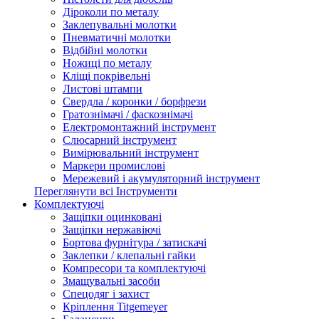
Діроколи по металу
Заклепувальні молотки
Пневматичні молотки
Відбійні молотки
Ножиці по металу
Кліщі покрівельні
Листові штампи
Свердла / коронки / борфрези
Гратознімачі / фаскознімачі
Електромонтажний інструмент
Слюсарний інструмент
Вимірювальний інструмент
Маркери промислові
Мережевий і акумуляторний інструмент
Переглянути всі Інструменти
Комплектуючі
Защіпки оцинковані
Защіпки нержавіючі
Бортова фурнітура / затискачі
Заклепки / клепальні гайки
Компресори та комплектуючі
Змащувальні засоби
Спецодяг і захист
Кріплення Titgemeyer