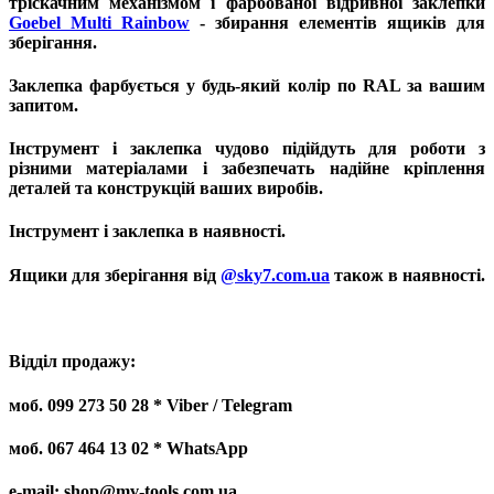
тріскачним механізмом і фарбованої відривної заклепки
Goebel Multi Rainbow
- збирання елементів ящиків для
зберігання.
Заклепка фарбується у будь-який колір по RAL за вашим
запитом.
Інструмент і заклепка чудово підійдуть для роботи з
різними матеріалами і забезпечать надійне кріплення
деталей та конструкцій ваших виробів.
Інструмент і заклепка в наявності.
Ящики для зберігання від
@sky7.com.ua
також в наявності.
Відділ продажу:
моб. 099 273 50 28 * Viber / Telegram
моб. 067 464 13 02 * WhatsApp
e-mail: shop@mv-tools.com.ua