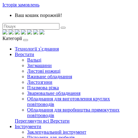
Історія замовлень
Ваш кошик порожній!
Категорії
Технології з`єднання
Верстати
Вальці
Зигмашини
Листові ножиці
Вживане обладнання
Листозгини
Плазмова різка
Зварювальне обладнання
Обладнання для виготовлення круглих
повітроводів
Обладнання для виробництва прямокутних
повітроводів
Переглянути всі Верстати
Інструменти
Заклепувальний інструмент
Пістолети для дюбелів