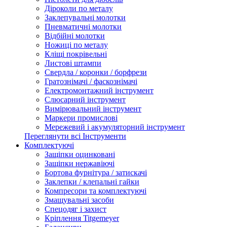
Діроколи по металу
Заклепувальні молотки
Пневматичні молотки
Відбійні молотки
Ножиці по металу
Кліщі покрівельні
Листові штампи
Свердла / коронки / борфрези
Гратознімачі / фаскознімачі
Електромонтажний інструмент
Слюсарний інструмент
Вимірювальний інструмент
Маркери промислові
Мережевий і акумуляторний інструмент
Переглянути всі Інструменти
Комплектуючі
Защіпки оцинковані
Защіпки нержавіючі
Бортова фурнітура / затискачі
Заклепки / клепальні гайки
Компресори та комплектуючі
Змащувальні засоби
Спецодяг і захист
Кріплення Titgemeyer