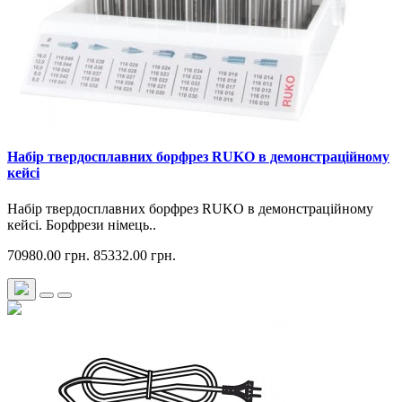
Набір твердосплавних борфрез RUKO в демонстраційному
кейсі
Набір твердосплавних борфрез RUKO в демонстраційному
кейсі. Борфрези німець..
70980.00 грн.
85332.00 грн.