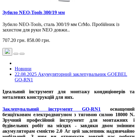
Зубило NEO-Tools 300/19 мм
Зубило NEO-Tools, сталь 300/19 мм CrMo. Пробійник із
захистом для руки NEO довжи..
707.20 грн.
858.00 грн.
Новини
22.08.2025 Акумуляторний заклепувальник GOEBEL
GO-RN1
Ідеальний інструмент для монтажу кондиціонерів та
металевих конструкцій для них.
Заклепувальний інструмент GO-RN1
оснащений
безщітковим електродвигуном з тяговою силою 18000 N.
Зручний професійний інструмент для монтажних і
будівельних робіт на місцях - завдяки двом змінним
акумуляторам ємністю 2.0 Аг цей заклепник надзвичайно
мобільний. З ним ви отримуєте довгий час роботи