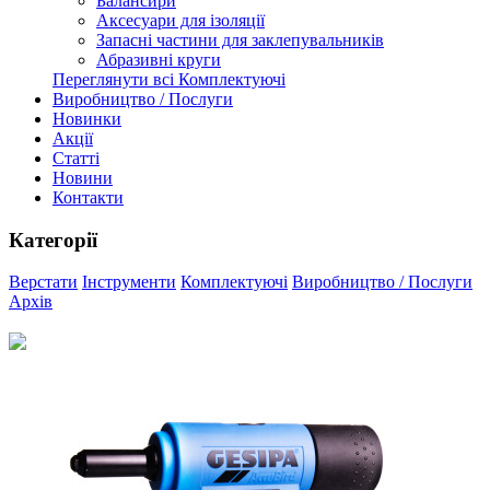
Балансири
Аксесуари для ізоляції
Запасні частини для заклепувальників
Абразивні круги
Переглянути всі Комплектуючі
Виробництво / Послуги
Новинки
Акції
Статті
Новини
Контакти
Категорії
Верстати
Інструменти
Комплектуючі
Виробництво / Послуги
Архів