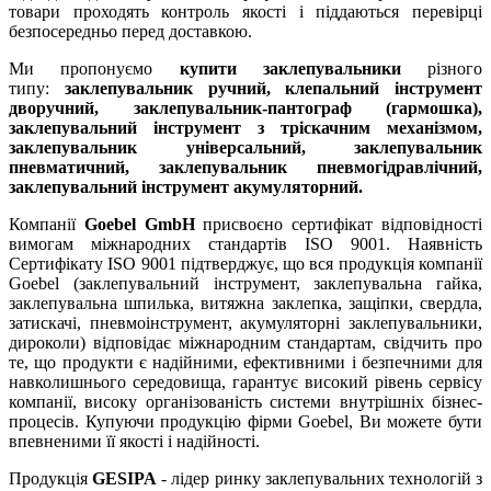
товари проходять контроль якості і піддаються перевірці
безпосередньо перед доставкою.
Ми пропонуємо
купити заклепувальники
різного
типу:
заклепувальник ручний, клепальний інструмент
дворучний, заклепувальник-пантограф (гармошка),
заклепувальний інструмент з тріскачним механізмом,
заклепувальник універсальний, заклепувальник
пневматичний, заклепувальник пневмогідравлічний,
заклепувальний інструмент акумуляторний.
Компанії
Goebel GmbH
присвоєно сертифікат відповідності
вимогам міжнародних стандартів ISO 9001. Наявність
Сертифікату ISO 9001 підтверджує, що вся продукція компанії
Goebel (заклепувальний інструмент, заклепувальна гайка,
заклепувальна шпилька, витяжна заклепка, защіпки, свердла,
затискачі, пневмоінструмент, акумуляторні заклепувальники,
дироколи) відповідає міжнародним стандартам, свідчить про
те, що продукти є надійними, ефективними і безпечними для
навколишнього середовища, гарантує високий рівень сервісу
компанії, високу організованість системи внутрішніх бізнес-
процесів. Купуючи продукцію фірми Goebel, Ви можете бути
впевненими її якості і надійності.
Продукція
GESIPA
- лідер ринку заклепувальних технологій з