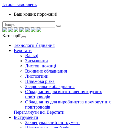
Історія замовлень
Ваш кошик порожній!
Категорії
Технології з`єднання
Верстати
Вальці
Зигмашини
Листові ножиці
Вживане обладнання
Листозгини
Плазмова різка
Зварювальне обладнання
Обладнання для виготовлення круглих
повітроводів
Обладнання для виробництва прямокутних
повітроводів
Переглянути всі Верстати
Інструменти
Заклепувальний інструмент
Пістолети для дюбелів