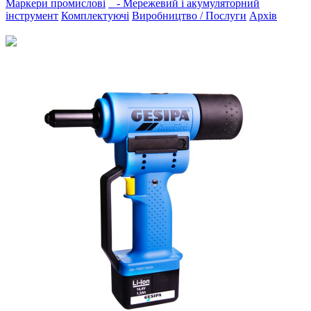
Маркери промислові
- Мережевий і акумуляторний
інструмент
Комплектуючі
Виробництво / Послуги
Архів