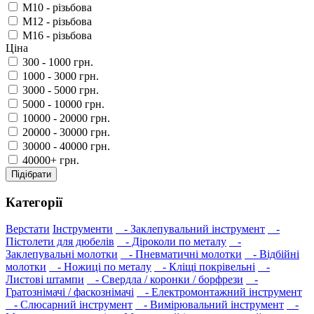
M10 - різьбова
M12 - різьбова
M16 - різьбова
Ціна
300 - 1000 грн.
1000 - 3000 грн.
3000 - 5000 грн.
5000 - 10000 грн.
10000 - 20000 грн.
20000 - 30000 грн.
30000 - 40000 грн.
40000+ грн.
Підібрати
Категорії
Верстати
Інструменти
- Заклепувальний інструмент
-
Пістолети для дюбелів
- Діроколи по металу
-
Заклепувальні молотки
- Пневматичні молотки
- Відбійні
молотки
- Ножиці по металу
- Кліщі покрівельні
-
Листові штампи
- Свердла / коронки / борфрези
-
Гратознімачі / фаскознімачі
- Електромонтажний інструмент
- Слюсарний інструмент
- Вимірювальний інструмент
-