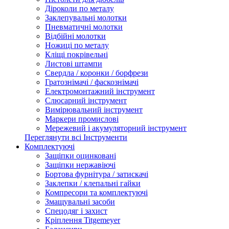
Діроколи по металу
Заклепувальні молотки
Пневматичні молотки
Відбійні молотки
Ножиці по металу
Кліщі покрівельні
Листові штампи
Свердла / коронки / борфрези
Гратознімачі / фаскознімачі
Електромонтажний інструмент
Слюсарний інструмент
Вимірювальний інструмент
Маркери промислові
Мережевий і акумуляторний інструмент
Переглянути всі Інструменти
Комплектуючі
Защіпки оцинковані
Защіпки нержавіючі
Бортова фурнітура / затискачі
Заклепки / клепальні гайки
Компресори та комплектуючі
Змащувальні засоби
Спецодяг і захист
Кріплення Titgemeyer