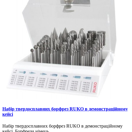
Набір твердосплавних борфрез RUKO в демонстраційному
кейсі
Набір твердосплавних борфрез RUKO в демонстраційному
кейсі. Борфрези німець..