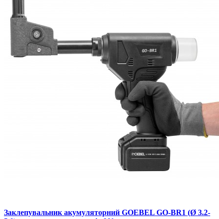
Заклепувальник акумуляторний GOEBEL GO-BR1 (Ø 3.2-