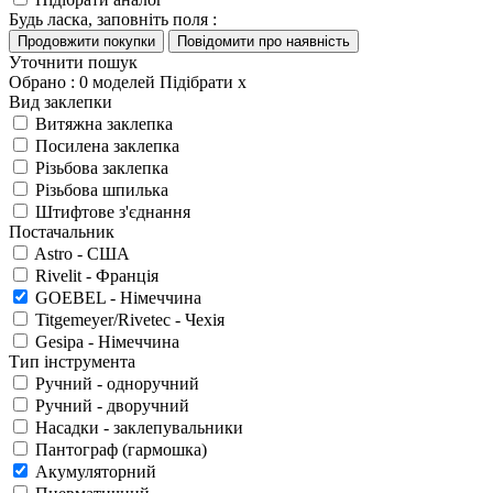
Будь ласка, заповніть поля :
Уточнити пошук
Обрано :
0
моделей
Підібрати
x
Вид заклепки
Витяжна заклепка
Посилена заклепка
Різьбова заклепка
Різьбова шпилька
Штифтове з'єднання
Постачальник
Astro - США
Rivelit - Франція
GOEBEL - Німеччина
Titgemeyer/Rivetec - Чехія
Gesipa - Німеччина
Тип інструмента
Ручний - одноручний
Ручний - дворучний
Насадки - заклепувальники
Пантограф (гармошка)
Акумуляторний