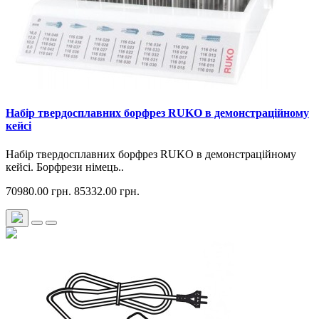
Набір твердосплавних борфрез RUKO в демонстраційному
кейсі
Набір твердосплавних борфрез RUKO в демонстраційному
кейсі. Борфрези німець..
70980.00 грн.
85332.00 грн.