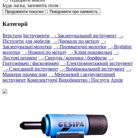
Будь ласка, заповніть поля :
Категорії
Верстати
Інструменти
- Заклепувальний інструмент
-
Пістолети для дюбелів
- Діроколи по металу
-
Заклепувальні молотки
- Пневматичні молотки
- Відбійні
молотки
- Ножиці по металу
- Кліщі покрівельні
-
Листові штампи
- Свердла / коронки / борфрези
-
Гратознімачі / фаскознімачі
- Електромонтажний інструмент
- Слюсарний інструмент
- Вимірювальний інструмент
-
Маркери промислові
- Мережевий і акумуляторний
інструмент
Комплектуючі
Виробництво / Послуги
Архів