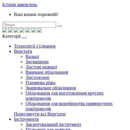
Історія замовлень
Ваш кошик порожній!
Категорії
Технології з`єднання
Верстати
Вальці
Зигмашини
Листові ножиці
Вживане обладнання
Листозгини
Плазмова різка
Зварювальне обладнання
Обладнання для виготовлення круглих
повітроводів
Обладнання для виробництва прямокутних
повітроводів
Переглянути всі Верстати
Інструменти
Заклепувальний інструмент
Пістолети для дюбелів