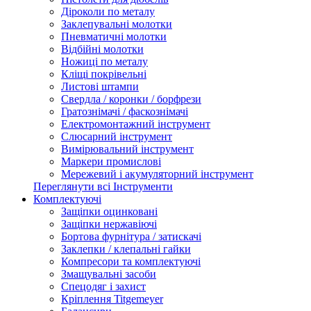
Діроколи по металу
Заклепувальні молотки
Пневматичні молотки
Відбійні молотки
Ножиці по металу
Кліщі покрівельні
Листові штампи
Свердла / коронки / борфрези
Гратознімачі / фаскознімачі
Електромонтажний інструмент
Слюсарний інструмент
Вимірювальний інструмент
Маркери промислові
Мережевий і акумуляторний інструмент
Переглянути всі Інструменти
Комплектуючі
Защіпки оцинковані
Защіпки нержавіючі
Бортова фурнітура / затискачі
Заклепки / клепальні гайки
Компресори та комплектуючі
Змащувальні засоби
Спецодяг і захист
Кріплення Titgemeyer