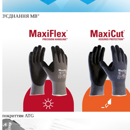
З'ЄДНАННЯ МВ"
покриттям ATG