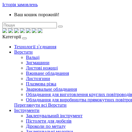
Історія замовлень
Ваш кошик порожній!
Категорії
Технології з`єднання
Верстати
Вальці
Зигмашини
Листові ножиці
Вживане обладнання
Листозгини
Плазмова різка
Зварювальне обладнання
Обладнання для виготовлення круглих повітроводі
Обладнання для виробництва прямокутних повітро
Переглянути всі Верстати
Інструменти
Заклепувальний інструмент
Пістолети для дюбелів
Діроколи по металу
Заклепувальні молотки