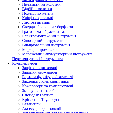
Пневматичні молотки
Відбійні молотки
Ножиці по металу
Кліщі покрівельні
Листові штампи
Свердла / коронки / борфрези
Гратознімачі / фаскознімачі
Електромонтажний інструмент
Слюсарний інструмент
Вимірювальний інструмент
Маркери промислові
Мережевий і акумуляторний інструмент
Переглянути всі Інструменти
Комплектуючі
Защіпки оцинковані
Защіпки нержавіючі
Бортова фурнітура / затискачі
Заклепки / клепальні гайки
Компресори та комплектуючі
Змащувальні засоби
Спецодяг і захист
Кріплення Titgemeyer
Балансири
Аксесуари для ізоляції