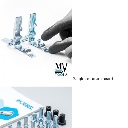
Защіпки оцинковані