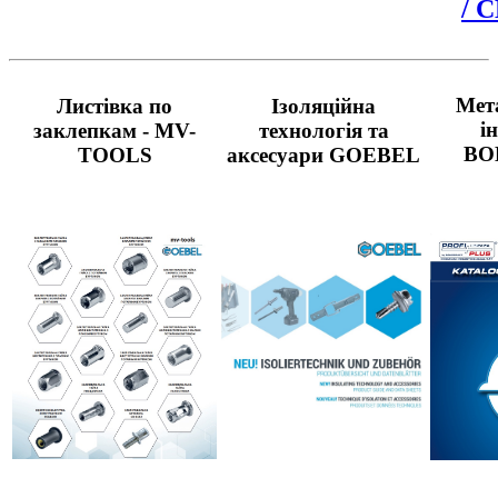
/ 
Мет
Листівка по
Ізоляційна
і
заклепкам - MV-
технологія та
BO
TOOLS
аксесуари GOEBEL