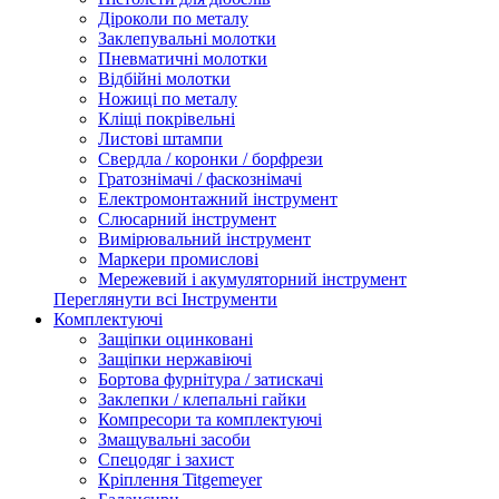
Діроколи по металу
Заклепувальні молотки
Пневматичні молотки
Відбійні молотки
Ножиці по металу
Кліщі покрівельні
Листові штампи
Свердла / коронки / борфрези
Гратознімачі / фаскознімачі
Електромонтажний інструмент
Слюсарний інструмент
Вимірювальний інструмент
Маркери промислові
Мережевий і акумуляторний інструмент
Переглянути всі Інструменти
Комплектуючі
Защіпки оцинковані
Защіпки нержавіючі
Бортова фурнітура / затискачі
Заклепки / клепальні гайки
Компресори та комплектуючі
Змащувальні засоби
Спецодяг і захист
Кріплення Titgemeyer