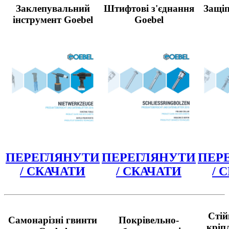
Заклепувальний
Штифтові з'єднання
Защіп
інструмент Goebel
Goebel
ПЕРЕГЛЯНУТИ
ПЕРЕГЛЯНУТИ
ПЕР
/ СКАЧАТИ
/ СКАЧАТИ
/ 
Стій
Самонарізні гвинти
Покрівельно-
кріп