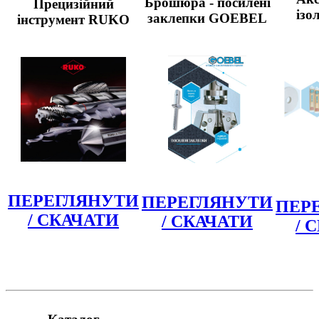
Брошюра - посилені
Прецизійний
ізо
заклепки GOEBEL
інструмент RUKO
ПЕРЕГЛЯНУТИ
ПЕРЕГЛЯНУТИ
ПЕР
/ СКАЧАТИ
/ СКАЧАТИ
/ 