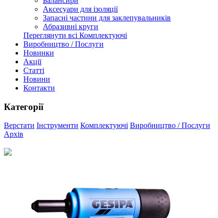
Балансири
Аксесуари для ізоляції
Запасні частини для заклепувальників
Абразивні круги
Переглянути всі Комплектуючі
Виробництво / Послуги
Новинки
Акції
Статті
Новини
Контакти
Категорії
Верстати
Інструменти
Комплектуючі
Виробництво / Послуги
Архів