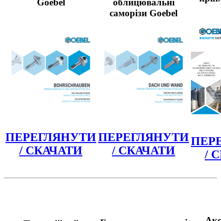
Goebel
облицювальні
саморізи Goebel
ПЕРЕГЛЯНУТИ
ПЕРЕГЛЯНУТИ
ПЕР
/ СКАЧАТИ
/ СКАЧАТИ
/ 
Акс