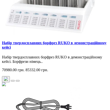
Набір твердосплавних борфрез RUKO в демонстраційному
кейсі
Набір твердосплавних борфрез RUKO в демонстраційному
кейсі. Борфрези німець..
70980.00 грн.
85332.00 грн.