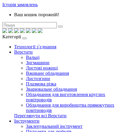
Історія замовлень
Ваш кошик порожній!
Категорії
Технології з`єднання
Верстати
Вальці
Зигмашини
Листові ножиці
Вживане обладнання
Листозгини
Плазмова різка
Зварювальне обладнання
Обладнання для виготовлення круглих
повітроводів
Обладнання для виробництва прямокутних
повітроводів
Переглянути всі Верстати
Інструменти
Заклепувальний інструмент
Пістолети для дюбелів