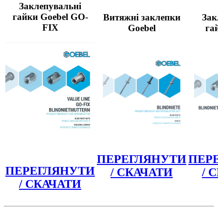
Заклепувальні
гайки Goebel GO-
Витяжні заклепки
Зак
FIX
Goebel
га
ПЕРЕГЛЯНУТИ
ПЕР
ПЕРЕГЛЯНУТИ
/ СКАЧАТИ
/ 
/ СКАЧАТИ