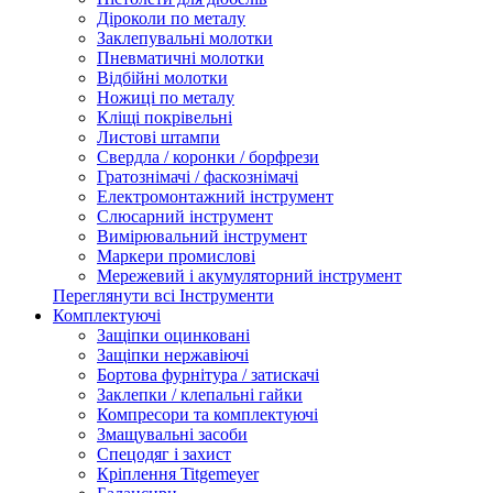
Діроколи по металу
Заклепувальні молотки
Пневматичні молотки
Відбійні молотки
Ножиці по металу
Кліщі покрівельні
Листові штампи
Свердла / коронки / борфрези
Гратознімачі / фаскознімачі
Електромонтажний інструмент
Слюсарний інструмент
Вимірювальний інструмент
Маркери промислові
Мережевий і акумуляторний інструмент
Переглянути всі Інструменти
Комплектуючі
Защіпки оцинковані
Защіпки нержавіючі
Бортова фурнітура / затискачі
Заклепки / клепальні гайки
Компресори та комплектуючі
Змащувальні засоби
Спецодяг і захист
Кріплення Titgemeyer