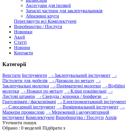
Балансири
Аксесуари для ізоляції
Запасні частини для заклепувальників
Абразивні круги
Переглянути всі Комплектуючі
Виробництво / Послуги
Новинки
Акції
Статті
Новини
Контакти
Категорії
Верстати
Інструменти
- Заклепувальний інструмент
-
Пістолети для дюбелів
- Діроколи по металу
-
Заклепувальні молотки
- Пневматичні молотки
- Відбійні
молотки
- Ножиці по металу
- Кліщі покрівельні
-
Листові штампи
- Свердла / коронки / борфрези
-
Гратознімачі / фаскознімачі
- Електромонтажний інструмент
- Слюсарний інструмент
- Вимірювальний інструмент
-
Маркери промислові
- Мережевий і акумуляторний
інструмент
Комплектуючі
Виробництво / Послуги
Архів
Уточнити пошук
Обрано :
0
моделей
Підібрати
x