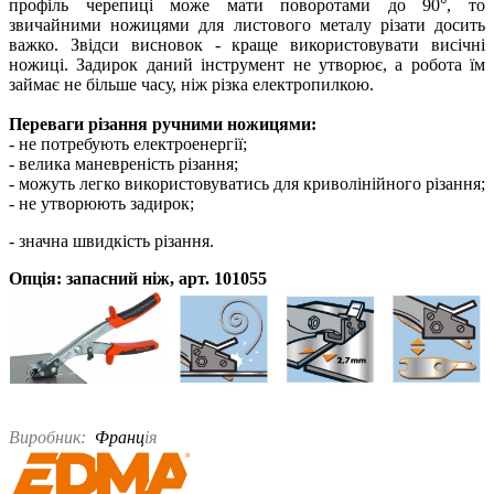
профіль черепиці може мати поворотами до 90°, то
звичайними ножицями для листового металу різати досить
важко. Звідси висновок - краще використовувати висічні
ножиці. Задирок даний інструмент не утворює, а робота їм
займає не більше часу, ніж різка електропилкою.
Переваги різання ручними ножицями:
- не потребують електроенергії;
- велика маневреність різання;
- можуть легко використовуватись для криволінійного різання;
- не утворюють задирок;
- значна швидкість різання.
Опція: запасний ніж, арт. 101055
Виробник:
Франц
ія