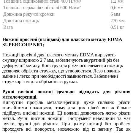
Товщина оцинкованої
c
талі 400 Н/мм²
1,2 мм
Товщина нержавіючої
c
талі 600 Н/мм²
0,6 мм
Довжина ріжучої кромки
6 мм
Довжина ножиць
270 мм
Вага
0,51 кг
Ножиці просічні (шліцьові)
для плаского металу EDMA
SUPERCOUP NR1
;
Ножиці просічні для плаского металу EDMA вирізують
смужку шириною 2.7 мм, забезпечують акуратний різ без
деформації металу. Конструкція ріжучого елемента ножиць
дозволяє обрізати стружку, що утворюється. Лезо ножиць
змінне і легко при необхідності замінюється. Забезпечені
стружкорізом для обрізання стружки.
Ручні висічні ножиці ідеально підходять для різання
металочерепиці.
Вигнутий профіль металочерепиці дуже складно різати
звичайними ножицями, тому для цих цілей все ж більше
підійдуть висічні ножиці. Ці ножиці дозволяють легко різати
метал. Ручні висічні ножиці - інструмент невеликий та має
ручки, зручні для різання. При цьому ножиці без проблем
проходять всі повороти, незалежно від їх загину. Так як