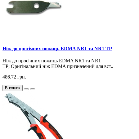
Ніж до просічних ножиць EDMA NR1 та NR1 TP
Ніж до просічних ножиць EDMA NR1 та NR1
TP; Оригінальний ніж EDMA призначений для вст..
486.72 грн.
В кошик