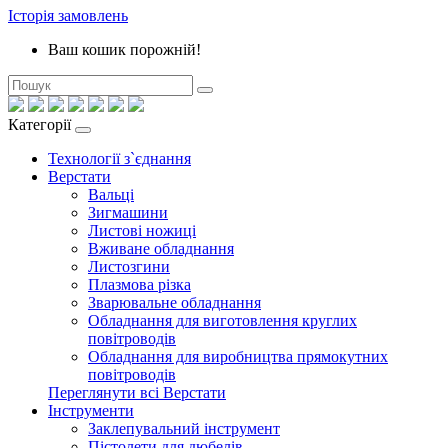
Історія замовлень
Ваш кошик порожній!
Категорії
Технології з`єднання
Верстати
Вальці
Зигмашини
Листові ножиці
Вживане обладнання
Листозгини
Плазмова різка
Зварювальне обладнання
Обладнання для виготовлення круглих
повітроводів
Обладнання для виробництва прямокутних
повітроводів
Переглянути всі Верстати
Інструменти
Заклепувальний інструмент
Пістолети для дюбелів