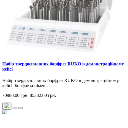
Набір твердосплавних борфрез RUKO в демонстраційному
кейсі
Набір твердосплавних борфрез RUKO в демонстраційному
кейсі. Борфрези німець..
70980.00 грн.
85332.00 грн.