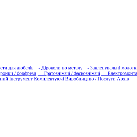
ети для дюбелів
- Діроколи по металу
- Заклепувальні молотк
оронки / борфрези
- Гратознімачі / фаскознімачі
- Електромонта
ний інструмент
Комплектуючі
Виробництво / Послуги
Архів