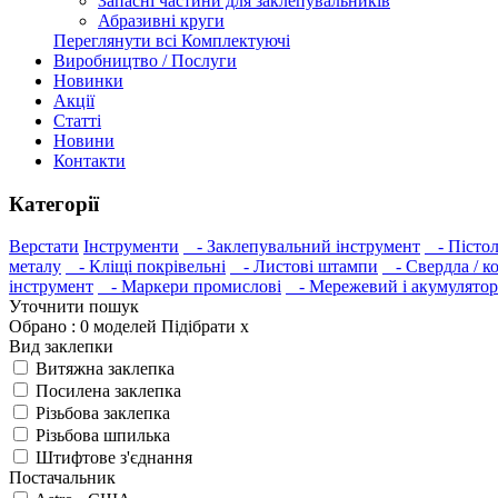
Запасні частини для заклепувальників
Абразивні круги
Переглянути всі Комплектуючі
Виробництво / Послуги
Новинки
Акції
Статті
Новини
Контакти
Категорії
Верстати
Інструменти
- Заклепувальний інструмент
- Пістол
металу
- Кліщі покрівельні
- Листові штампи
- Свердла / к
інструмент
- Маркери промислові
- Мережевий і акумулятор
Уточнити пошук
Обрано :
0
моделей
Підібрати
x
Вид заклепки
Витяжна заклепка
Посилена заклепка
Різьбова заклепка
Різьбова шпилька
Штифтове з'єднання
Постачальник