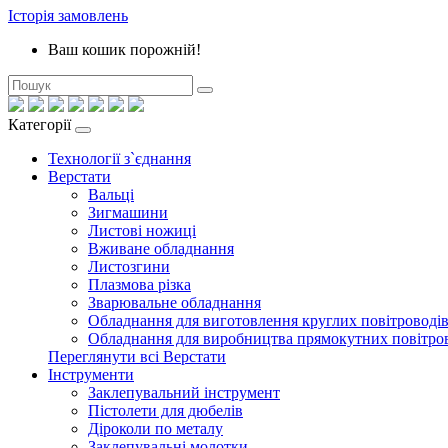
Історія замовлень
Ваш кошик порожній!
Категорії
Технології з`єднання
Верстати
Вальці
Зигмашини
Листові ножиці
Вживане обладнання
Листозгини
Плазмова різка
Зварювальне обладнання
Обладнання для виготовлення круглих повітроводі
Обладнання для виробництва прямокутних повітро
Переглянути всі Верстати
Інструменти
Заклепувальний інструмент
Пістолети для дюбелів
Діроколи по металу
Заклепувальні молотки