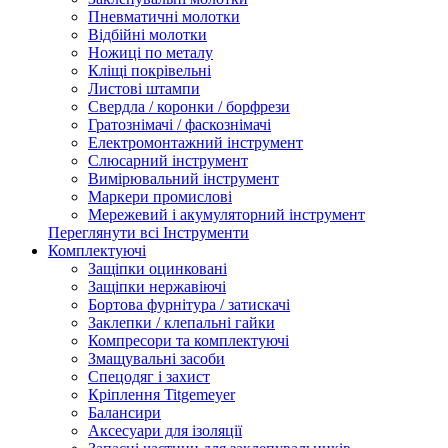
Пневматичні молотки
Відбійні молотки
Ножиці по металу
Кліщі покрівельні
Листові штампи
Свердла / коронки / борфрези
Гратознімачі / фаскознімачі
Електромонтажний інструмент
Слюсарний інструмент
Вимірювальний інструмент
Маркери промислові
Мережевий і акумуляторний інструмент
Переглянути всі Інструменти
Комплектуючі
Защіпки оцинковані
Защіпки нержавіючі
Бортова фурнітура / затискачі
Заклепки / клепальні гайки
Компресори та комплектуючі
Змащувальні засоби
Спецодяг і захист
Кріплення Titgemeyer
Балансири
Аксесуари для ізоляції