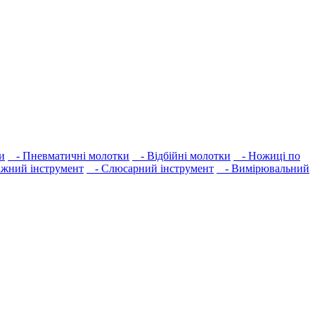
и
- Пневматичні молотки
- Відбійні молотки
- Ножиці по
жний інструмент
- Слюсарний інструмент
- Вимірювальний