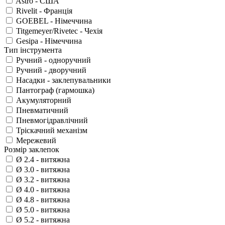
Astro - США
Rivelit - Франція
GOEBEL - Німеччина
Titgemeyer/Rivetec - Чехія
Gesipa - Німеччина
Тип інструмента
Ручний - одноручний
Ручний - дворучний
Насадки - заклепувальники
Пантограф (гармошка)
Акумуляторний
Пневматичний
Пневмогідравлічний
Тріскачний механізм
Мережевий
Розмір заклепок
Ø 2.4 - витяжна
Ø 3.0 - витяжна
Ø 3.2 - витяжна
Ø 4.0 - витяжна
Ø 4.8 - витяжна
Ø 5.0 - витяжна
Ø 5.2 - витяжна