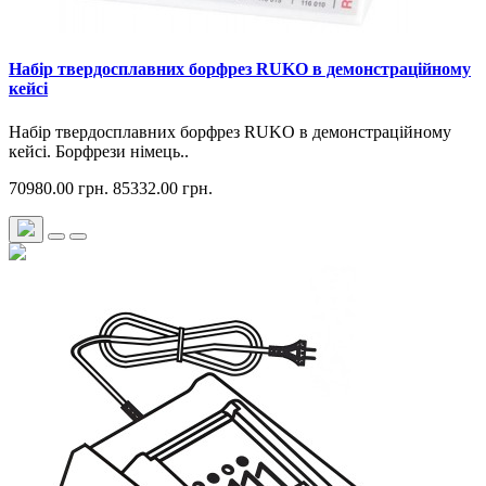
Набір твердосплавних борфрез RUKO в демонстраційному
кейсі
Набір твердосплавних борфрез RUKO в демонстраційному
кейсі. Борфрези німець..
70980.00 грн.
85332.00 грн.