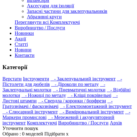
Балансири
Аксесуари для ізоляції
Запасні частини для заклепувальників
Абразивні круги
Переглянути всі Комплектуючі
Виробництво / Послуги
Новинки
Акції
Статті
Новини
Контакти
Категорії
Верстати
Інструменти
- Заклепувальний інструмент
-
Пістолети для дюбелів
- Діроколи по металу
-
Заклепувальні молотки
- Пневматичні молотки
- Відбійні
молотки
- Ножиці по металу
- Кліщі покрівельні
-
Листові штампи
- Свердла / коронки / борфрези
-
Гратознімачі / фаскознімачі
- Електромонтажний інструмент
- Слюсарний інструмент
- Вимірювальний інструмент
-
Маркери промислові
- Мережевий і акумуляторний
інструмент
Комплектуючі
Виробництво / Послуги
Архів
Уточнити пошук
Обрано :
0
моделей
Підібрати
x