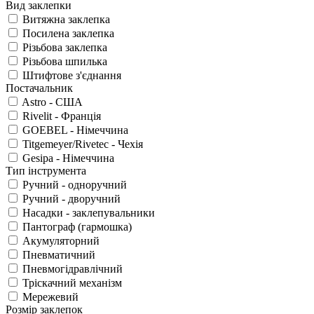
Вид заклепки
Витяжна заклепка
Посилена заклепка
Різьбова заклепка
Різьбова шпилька
Штифтове з'єднання
Постачальник
Astro - США
Rivelit - Франція
GOEBEL - Німеччина
Titgemeyer/Rivetec - Чехія
Gesipa - Німеччина
Тип інструмента
Ручний - одноручний
Ручний - дворучний
Насадки - заклепувальники
Пантограф (гармошка)
Акумуляторний
Пневматичний
Пневмогідравлічний
Тріскачний механізм
Мережевий
Розмір заклепок