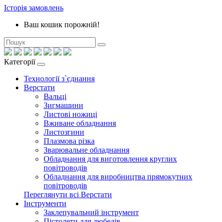
Історія замовлень
Ваш кошик порожній!
Категорії
Технології з`єднання
Верстати
Вальці
Зигмашини
Листові ножиці
Вживане обладнання
Листозгини
Плазмова різка
Зварювальне обладнання
Обладнання для виготовлення круглих
повітроводів
Обладнання для виробництва прямокутних
повітроводів
Переглянути всі Верстати
Інструменти
Заклепувальний інструмент
Пістолети для дюбелів