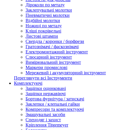
Діроколи по металу
Заклепувальні молотки
Пневматичні молотки
Відбійні молотки
Ножиці по металу
Кліщі покрівельні
Листові штампи
Свердла / коронки / борфрези
Гратознімачі / фаскознімачі
Електромонтажний інструмент
Слюсарний інструмент
Вимірювальний інструмент
Маркери промислові
Мережевий і акумуляторний інструмент
Переглянути всі Інструменти
Комплектуючі
Защіпки оцинковані
Защіпки нержавіючі
Бортова фурнітура / затискачі
Заклепки / клепальні гайки
Компресори та комплектуючі
Змащувальні засоби
Спецодяг і захист
Кріплення Titgemeyer