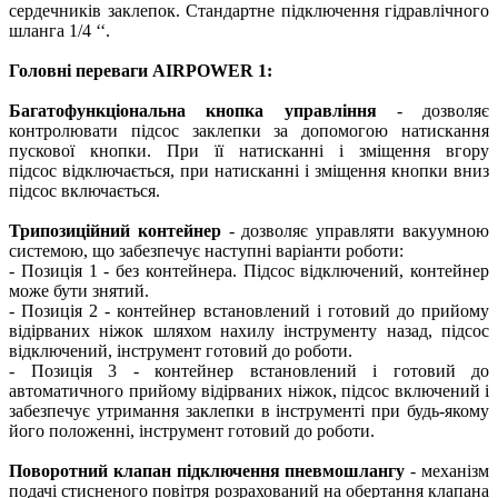
сердечників заклепок. Стандартне підключення гідравлічного
шланга 1/4 ‘‘.
Головні переваги AIRPOWER 1:
Багатофункціональна кнопка управління
- дозволяє
контролювати підсос заклепки за допомогою натискання
пускової кнопки. При її натисканні і зміщення вгору
підсос відключається, при натисканні і зміщення кнопки вниз
підсос включається.
Трипозиційний контейнер
- дозволяє управляти вакуумною
системою, що забезпечує наступні варіанти роботи:
- Позиція 1 - без контейнера. Підсос відключений, контейнер
може бути знятий.
- Позиція 2 - контейнер встановлений і готовий до прийому
відірваних ніжок шляхом нахилу інструменту назад, підсос
відключений, інструмент готовий до роботи.
- Позиція 3 - контейнер встановлений і готовий до
автоматичного прийому відірваних ніжок, підсос включений і
забезпечує утримання заклепки в інструменті при будь-якому
його положенні, інструмент готовий до роботи.
Поворотний клапан підключення пневмошлангу
- механізм
подачі стисненого повітря розрахований на обертання клапана