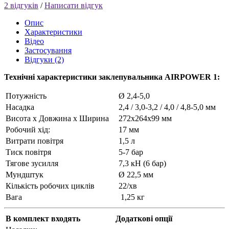
2 відгуків
/
Написати відгук
Опис
Характеристики
Відео
Застосування
Відгуки (2)
Технічні характеристики заклепувальника AIRPOWER 1:
Потужність
Ø 2,4-5,0
Насадка
2,4 / 3,0-3,2 / 4,0 / 4,8-5,0 мм
Висота х Довжина x Ширина
272х264х99 мм
Робочий хід:
17 мм
Витрати повітря
1,5 л
Тиск повітря
5-7 бар
Тягове зусилля
7,3 кН (6 бар)
Мундштук
Ø 22,5 мм
Кількість робочих циклів
22/хв
Вага
1,25 кг
В комплект входять
Додаткові опції