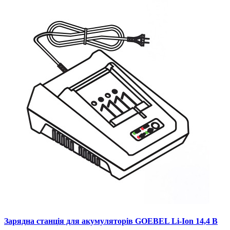
Зарядна станція для акумуляторів GOEBEL Li-Ion 14,4 В