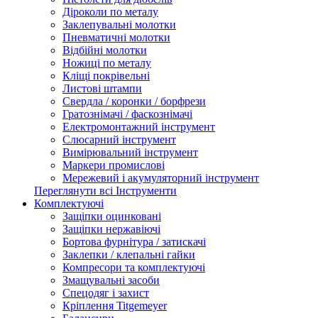
Діроколи по металу
Заклепувальні молотки
Пневматичні молотки
Відбійні молотки
Ножиці по металу
Кліщі покрівельні
Листові штампи
Свердла / коронки / борфрези
Гратознімачі / фаскознімачі
Електромонтажний інструмент
Слюсарний інструмент
Вимірювальний інструмент
Маркери промислові
Мережевий і акумуляторний інструмент
Переглянути всі Інструменти
Комплектуючі
Защіпки оцинковані
Защіпки нержавіючі
Бортова фурнітура / затискачі
Заклепки / клепальні гайки
Компресори та комплектуючі
Змащувальні засоби
Спецодяг і захист
Кріплення Titgemeyer