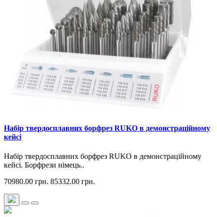
Набір твердосплавних борфрез RUKO в демонстраційному
кейсі
Набір твердосплавних борфрез RUKO в демонстраційному
кейсі. Борфрези німець..
70980.00 грн.
85332.00 грн.