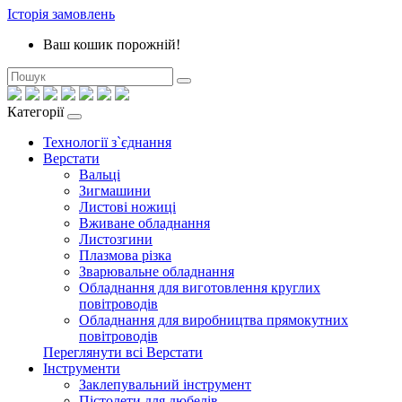
Історія замовлень
Ваш кошик порожній!
Категорії
Технології з`єднання
Верстати
Вальці
Зигмашини
Листові ножиці
Вживане обладнання
Листозгини
Плазмова різка
Зварювальне обладнання
Обладнання для виготовлення круглих
повітроводів
Обладнання для виробництва прямокутних
повітроводів
Переглянути всі Верстати
Інструменти
Заклепувальний інструмент
Пістолети для дюбелів