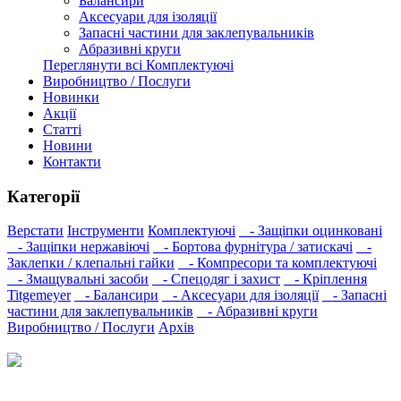
Балансири
Аксесуари для ізоляції
Запасні частини для заклепувальників
Абразивні круги
Переглянути всі Комплектуючі
Виробництво / Послуги
Новинки
Акції
Статті
Новини
Контакти
Категорії
Верстати
Інструменти
Комплектуючі
- Защіпки оцинковані
- Защіпки нержавіючі
- Бортова фурнітура / затискачі
-
Заклепки / клепальні гайки
- Компресори та комплектуючі
- Змащувальні засоби
- Спецодяг і захист
- Кріплення
Titgemeyer
- Балансири
- Аксесуари для ізоляції
- Запасні
частини для заклепувальників
- Абразивні круги
Виробництво / Послуги
Архів