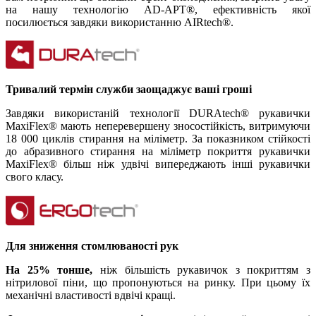
на нашу технологію AD-APT®, ефективність якої
посилюється завдяки використанню AIRtech®.
Тривалий термін служби заощаджує ваші гроші
Завдяки використаній технології DURAtech® рукавички
MaxiFlex® мають неперевершену зносостійкість, витримуючи
18 000 циклів стирання на міліметр. За показником стійкості
до абразивного стирання на міліметр покриття рукавички
MaxiFlex® більш ніж удвічі випереджають інші рукавички
свого класу.
Для зниження стомлюваності рук
На 25% тонше,
ніж більшість рукавичок з покриттям з
нітрилової піни, що пропонуються на ринку. При цьому їх
механічні властивості вдвічі кращі.