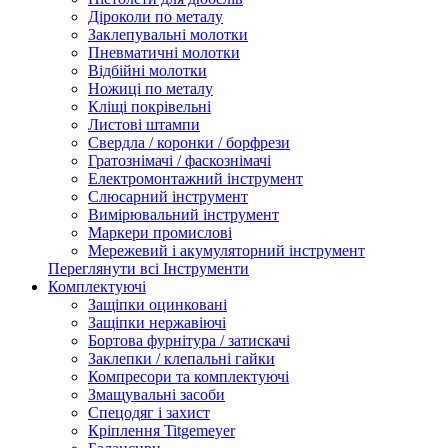
Діроколи по металу
Заклепувальні молотки
Пневматичні молотки
Відбійні молотки
Ножиці по металу
Кліщі покрівельні
Листові штампи
Свердла / коронки / борфрези
Гратознімачі / фаскознімачі
Електромонтажний інструмент
Слюсарний інструмент
Вимірювальний інструмент
Маркери промислові
Мережевий і акумуляторний інструмент
Переглянути всі Інструменти
Комплектуючі
Защіпки оцинковані
Защіпки нержавіючі
Бортова фурнітура / затискачі
Заклепки / клепальні гайки
Компресори та комплектуючі
Змащувальні засоби
Спецодяг і захист
Кріплення Titgemeyer