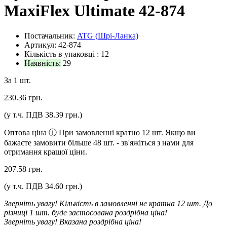
MaxiFlex Ultimate 42-874
Постачальник:
ATG (Шрі-Ланка)
Артикул: 42-874
Кількість в упаковці :
12
Наявність:
29
За 1 шт.
230.36 грн.
(у т.ч. ПДВ 38.39 грн.
)
Оптова ціна
ⓘ
При замовленні кратно 12 шт. Якщо ви
бажаєте замовити більше 48 шт. - зв'яжіться з нами для
отримання кращої ціни.
207.58 грн.
(у т.ч. ПДВ 34.60 грн.
)
Зверніть увагу! Кількість в замовленні не кратна 12 шт. До
різниці
1
шт. буде застосована роздрібна ціна!
Зверніть увагу! Вказана роздрібна ціна!