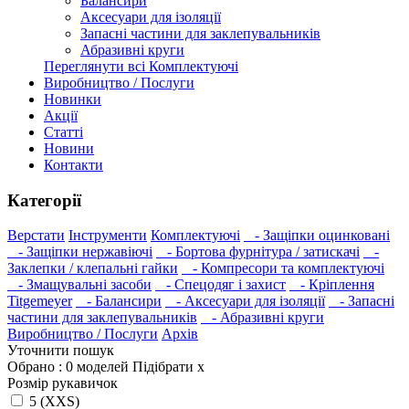
Балансири
Аксесуари для ізоляції
Запасні частини для заклепувальників
Абразивні круги
Переглянути всі Комплектуючі
Виробництво / Послуги
Новинки
Акції
Статті
Новини
Контакти
Категорії
Верстати
Інструменти
Комплектуючі
- Защіпки оцинковані
- Защіпки нержавіючі
- Бортова фурнітура / затискачі
-
Заклепки / клепальні гайки
- Компресори та комплектуючі
- Змащувальні засоби
- Спецодяг і захист
- Кріплення
Titgemeyer
- Балансири
- Аксесуари для ізоляції
- Запасні
частини для заклепувальників
- Абразивні круги
Виробництво / Послуги
Архів
Уточнити пошук
Обрано :
0
моделей
Підібрати
x
Розмір рукавичок
5 (XXS)