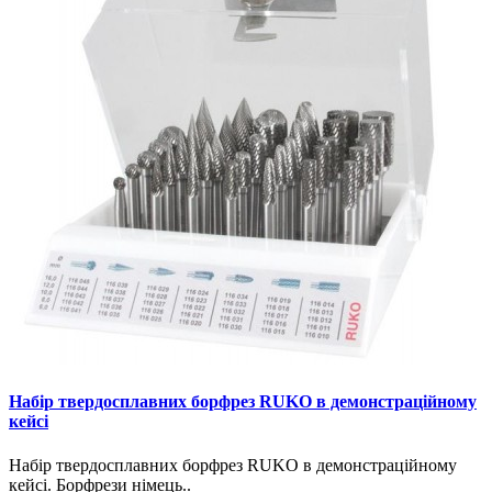
Набір твердосплавних борфрез RUKO в демонстраційному
кейсі
Набір твердосплавних борфрез RUKO в демонстраційному
кейсі. Борфрези німець..