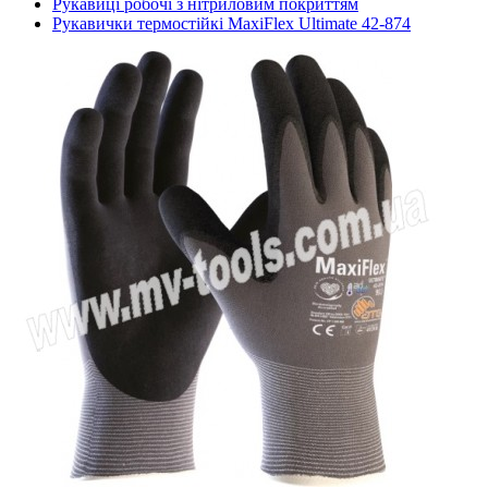
Рукавиці робочі з нітриловим покриттям
Рукавички термостійкі MaxiFlex Ultimate 42-874