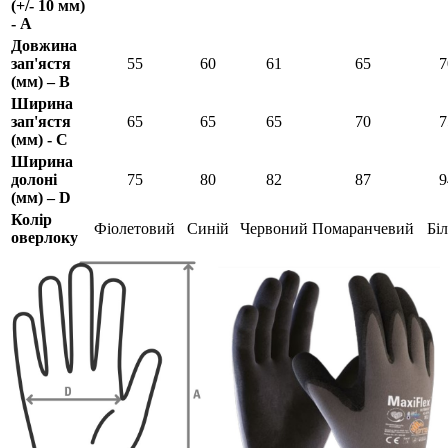
(+/- 10 мм)
- A
Довжина
зап'ястя
55
60
61
65
7
(мм) – B
Ширина
зап'ястя
65
65
65
70
7
(мм) - C
Ширина
долоні
75
80
82
87
9
(мм) – D
Колір
Фіолетовий
Синій
Червоний
Помаранчевий
Бі
оверлоку