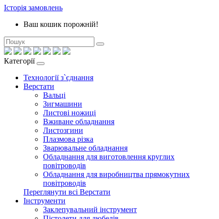
Історія замовлень
Ваш кошик порожній!
Категорії
Технології з`єднання
Верстати
Вальці
Зигмашини
Листові ножиці
Вживане обладнання
Листозгини
Плазмова різка
Зварювальне обладнання
Обладнання для виготовлення круглих
повітроводів
Обладнання для виробництва прямокутних
повітроводів
Переглянути всі Верстати
Інструменти
Заклепувальний інструмент
Пістолети для дюбелів