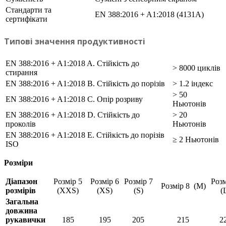
Стандарти та
EN 388:2016 + A1:2018 (4131A)
сертифікати
Типові значення продуктивності
EN 388:2016 + A1:2018 A. Стійкість до
> 8000 циклів
стирання
EN 388:2016 + A1:2018 B. Стійкість до порізів
> 1.2 індекс
> 50
EN 388:2016 + A1:2018 C. Опір розриву
Ньютонів
EN 388:2016 + A1:2018 D. Стійкість до
> 20
проколів
Ньютонів
EN 388:2016 + A1:2018 E. Стійкість до порізів
≥ 2 Ньютонів
ISO
Розміри
Діапазон
Розмір 5
Розмір 6
Розмір 7
Розм
Розмір 8 (M)
розмірів
(XXS)
(XS)
(S)
(
Загальна
довжина
рукавички
185
195
205
215
2