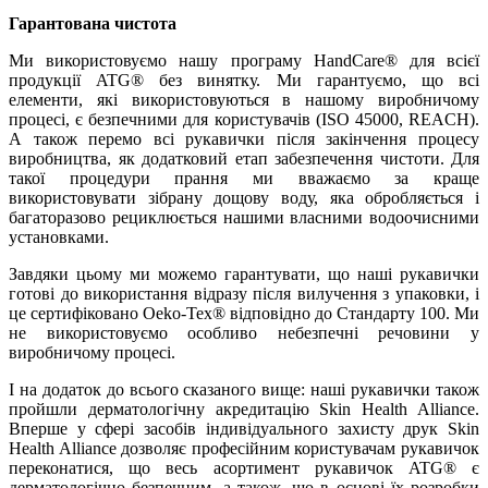
Гарантована чистота
Ми використовуємо нашу програму HandCare® для всієї
продукції ATG® без винятку. Ми гарантуємо, що всі
елементи, які використовуються в нашому виробничому
процесі, є безпечними для користувачів (ISO 45000, REACH).
А також перемо всі рукавички після закінчення процесу
виробництва, як додатковий етап забезпечення чистоти. Для
такої процедури прання ми вважаємо за краще
використовувати зібрану дощову воду, яка обробляється і
багаторазово рециклюється нашими власними водоочисними
установками.
Завдяки цьому ми можемо гарантувати, що наші рукавички
готові до використання відразу після вилучення з упаковки, і
це сертифіковано Oeko-Tex® відповідно до Стандарту 100. Ми
не використовуємо особливо небезпечні речовини у
виробничому процесі.
І на додаток до всього сказаного вище: наші рукавички також
пройшли дерматологічну акредитацію Skin Health Alliance.
Вперше у сфері засобів індивідуального захисту друк Skin
Health Alliance дозволяє професійним користувачам рукавичок
переконатися, що весь асортимент рукавичок ATG® є
дерматологічно безпечним, а також, що в основі їх розробки