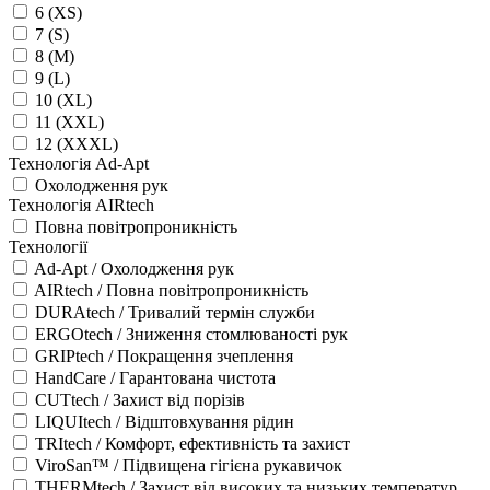
6 (XS)
7 (S)
8 (M)
9 (L)
10 (XL)
11 (XXL)
12 (XXXL)
Технологія Ad-Apt
Охолодження рук
Технологія AIRtech
Повна повітропроникність
Технології
Ad-Apt / Охолодження рук
AIRtech / Повна повітропроникність
DURAtech / Тривалий термін служби
ERGOtech / Зниження стомлюваності рук
GRIPtech / Покращення зчеплення
HandCare / Гарантована чистота
CUTtech / Захист від порізів
LIQUItech / Відштовхування рідин
TRItech / Комфорт, ефективність та захист
ViroSan™ / Підвищена гігієна рукавичок
THERMtech / Захист від високих та низьких температур