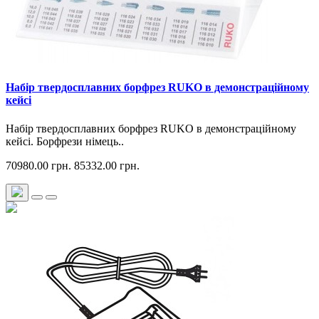
Набір твердосплавних борфрез RUKO в демонстраційному
кейсі
Набір твердосплавних борфрез RUKO в демонстраційному
кейсі. Борфрези німець..
70980.00 грн.
85332.00 грн.