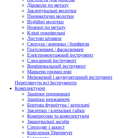
Діроколи по металу
Заклепувальні молотки
Пневматичні молотки
Відбійні молотки
Ножиці по металу
Кліщі покрівельні
Листові штампи
Свердла / коронки / борфрези
Гратознімачі / фаскознімачі
Електромонтажний інструмент
Слюсарний інструмент
Вимірювальний інструмент
Маркери промислові
Мережевий і акумуляторний інструмент
Переглянути всі Інструменти
Комплектуючі
Защіпки оцинковані
Защіпки нержавіючі
Бортова фурнітура / затискачі
Заклепки / клепальні гайки
Компресори та комплектуючі
Змащувальні засоби
Спецодяг і захист
Кріплення Titgemeyer