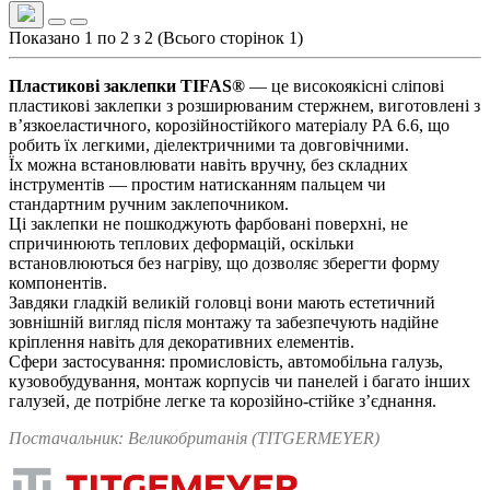
Показано 1 по 2 з 2 (Всього сторінок 1)
Пластикові заклепки TIFAS®
— це високоякісні сліпові
пластикові заклепки з розширюваним стержнем, виготовлені з
в’язкоеластичного, корозійностійкого матеріалу PA 6.6, що
робить їх легкими, діелектричними та довговічними.
Їх можна встановлювати навіть вручну, без складних
інструментів — простим натисканням пальцем чи
стандартним ручним заклепочником.
Ці заклепки не пошкоджують фарбовані поверхні, не
спричинюють теплових деформацій, оскільки
встановлюються без нагріву, що дозволяє зберегти форму
компонентів.
Завдяки гладкій великій головці вони мають естетичний
зовнішній вигляд після монтажу та забезпечують надійне
кріплення навіть для декоративних елементів.
Сфери застосування: промисловість, автомобільна галузь,
кузовобудування, монтаж корпусів чи панелей і багато інших
галузей, де потрібне легке та корозійно-стійке з’єднання.
Постачальник: Великобританія (TITGERMEYER)