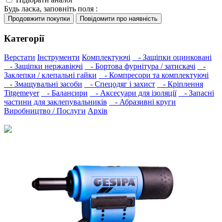
Будь ласка, заповніть поля :
Категорії
Верстати
Інструменти
Комплектуючі
- Защіпки оцинковані
- Защіпки нержавіючі
- Бортова фурнітура / затискачі
-
Заклепки / клепальні гайки
- Компресори та комплектуючі
- Змащувальні засоби
- Спецодяг і захист
- Кріплення
Titgemeyer
- Балансири
- Аксесуари для ізоляції
- Запасні
частини для заклепувальників
- Абразивні круги
Виробництво / Послуги
Архів