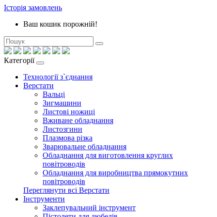
Історія замовлень
Ваш кошик порожній!
Категорії
Технології з`єднання
Верстати
Вальці
Зигмашини
Листові ножиці
Вживане обладнання
Листозгини
Плазмова різка
Зварювальне обладнання
Обладнання для виготовлення круглих
повітроводів
Обладнання для виробництва прямокутних
повітроводів
Переглянути всі Верстати
Інструменти
Заклепувальний інструмент
Пістолети для дюбелів