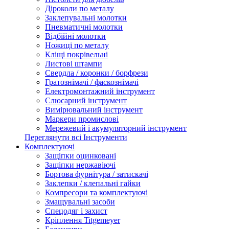
Діроколи по металу
Заклепувальні молотки
Пневматичні молотки
Відбійні молотки
Ножиці по металу
Кліщі покрівельні
Листові штампи
Свердла / коронки / борфрези
Гратознімачі / фаскознімачі
Електромонтажний інструмент
Слюсарний інструмент
Вимірювальний інструмент
Маркери промислові
Мережевий і акумуляторний інструмент
Переглянути всі Інструменти
Комплектуючі
Защіпки оцинковані
Защіпки нержавіючі
Бортова фурнітура / затискачі
Заклепки / клепальні гайки
Компресори та комплектуючі
Змащувальні засоби
Спецодяг і захист
Кріплення Titgemeyer