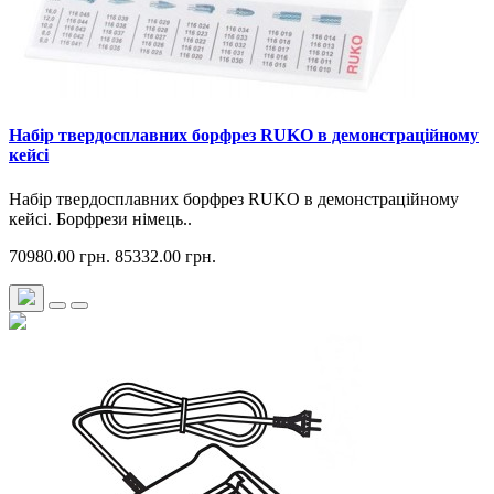
Набір твердосплавних борфрез RUKO в демонстраційному
кейсі
Набір твердосплавних борфрез RUKO в демонстраційному
кейсі. Борфрези німець..
70980.00 грн.
85332.00 грн.