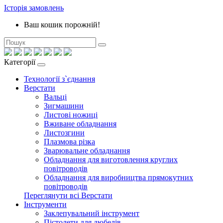
Історія замовлень
Ваш кошик порожній!
Категорії
Технології з`єднання
Верстати
Вальці
Зигмашини
Листові ножиці
Вживане обладнання
Листозгини
Плазмова різка
Зварювальне обладнання
Обладнання для виготовлення круглих
повітроводів
Обладнання для виробництва прямокутних
повітроводів
Переглянути всі Верстати
Інструменти
Заклепувальний інструмент
Пістолети для дюбелів