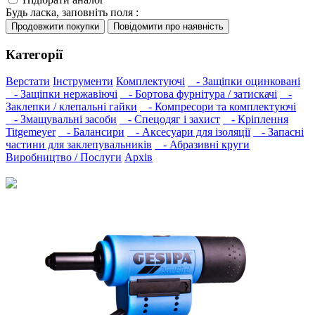
Будь ласка, заповніть поля :
Категорії
Верстати
Інструменти
Комплектуючі
- Защіпки оцинковані
- Защіпки нержавіючі
- Бортова фурнітура / затискачі
-
Заклепки / клепальні гайки
- Компресори та комплектуючі
- Змащувальні засоби
- Спецодяг і захист
- Кріплення
Titgemeyer
- Балансири
- Аксесуари для ізоляції
- Запасні
частини для заклепувальників
- Абразивні круги
Виробництво / Послуги
Архів