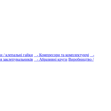
 / клепальні гайки
- Компресори та комплектуючі
-
я заклепувальників
- Абразивні круги
Виробництво /