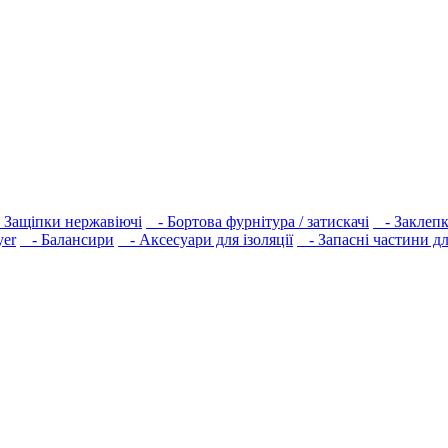
Защіпки нержавіючі
- Бортова фурнітура / затискачі
- Заклепки
yer
- Балансири
- Аксесуари для ізоляції
- Запасні частини дл