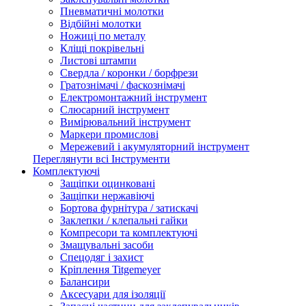
Пневматичні молотки
Відбійні молотки
Ножиці по металу
Кліщі покрівельні
Листові штампи
Свердла / коронки / борфрези
Гратознімачі / фаскознімачі
Електромонтажний інструмент
Слюсарний інструмент
Вимірювальний інструмент
Маркери промислові
Мережевий і акумуляторний інструмент
Переглянути всі Інструменти
Комплектуючі
Защіпки оцинковані
Защіпки нержавіючі
Бортова фурнітура / затискачі
Заклепки / клепальні гайки
Компресори та комплектуючі
Змащувальні засоби
Спецодяг і захист
Кріплення Titgemeyer
Балансири
Аксесуари для ізоляції