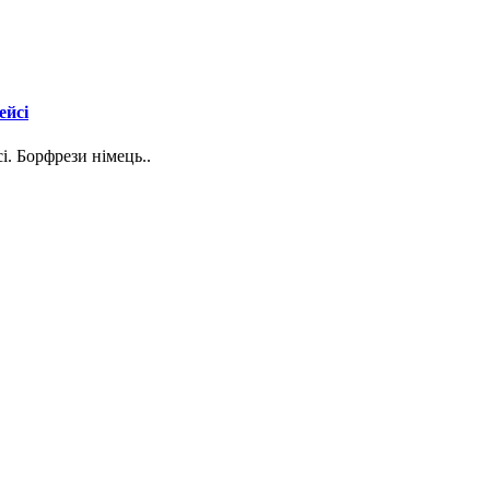
ейсі
. Борфрези німець..