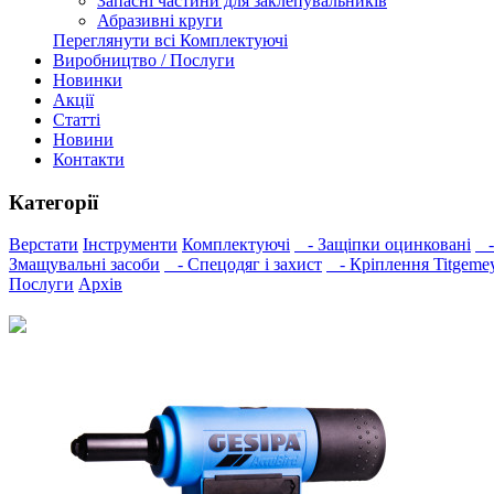
Запасні частини для заклепувальників
Абразивні круги
Переглянути всі Комплектуючі
Виробництво / Послуги
Новинки
Акції
Статті
Новини
Контакти
Категорії
Верстати
Інструменти
Комплектуючі
- Защіпки оцинковані
- 
Змащувальні засоби
- Спецодяг і захист
- Кріплення Titgeme
Послуги
Архів