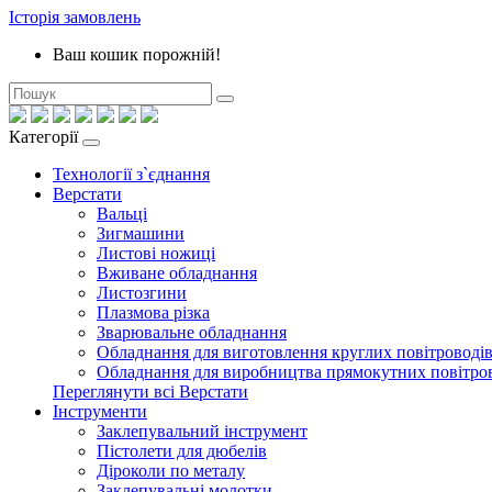
Історія замовлень
Ваш кошик порожній!
Категорії
Технології з`єднання
Верстати
Вальці
Зигмашини
Листові ножиці
Вживане обладнання
Листозгини
Плазмова різка
Зварювальне обладнання
Обладнання для виготовлення круглих повітроводі
Обладнання для виробництва прямокутних повітро
Переглянути всі Верстати
Інструменти
Заклепувальний інструмент
Пістолети для дюбелів
Діроколи по металу
Заклепувальні молотки