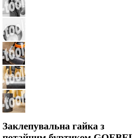
Заклепувальна гайка з
потайним буртиком GOEBEL