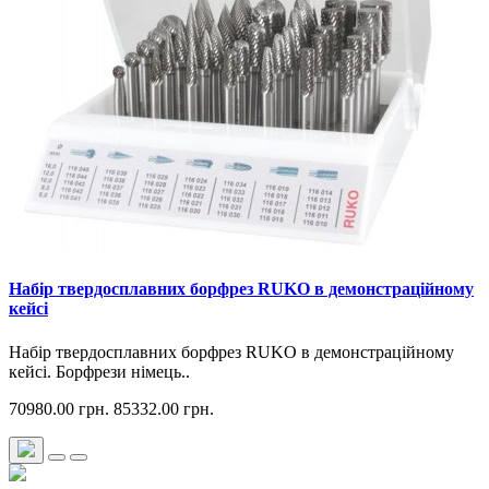
Набір твердосплавних борфрез RUKO в демонстраційному
кейсі
Набір твердосплавних борфрез RUKO в демонстраційному
кейсі. Борфрези німець..
70980.00 грн.
85332.00 грн.