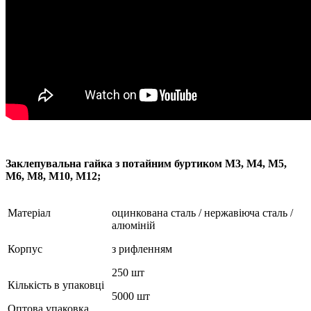
Заклепувальна гайка з потайним буртиком M3, М4, М5,
М6, М8, М10, M12;
Матеріал
оцинкована сталь / нержавіюча сталь /
алюміній
Корпус
з рифленням
250 шт
Кількість в упаковці
5000 шт
Оптова упаковка