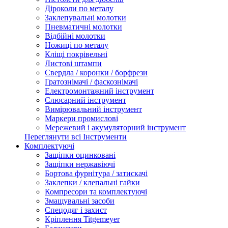
Діроколи по металу
Заклепувальні молотки
Пневматичні молотки
Відбійні молотки
Ножиці по металу
Кліщі покрівельні
Листові штампи
Свердла / коронки / борфрези
Гратознімачі / фаскознімачі
Електромонтажний інструмент
Слюсарний інструмент
Вимірювальний інструмент
Маркери промислові
Мережевий і акумуляторний інструмент
Переглянути всі Інструменти
Комплектуючі
Защіпки оцинковані
Защіпки нержавіючі
Бортова фурнітура / затискачі
Заклепки / клепальні гайки
Компресори та комплектуючі
Змащувальні засоби
Спецодяг і захист
Кріплення Titgemeyer