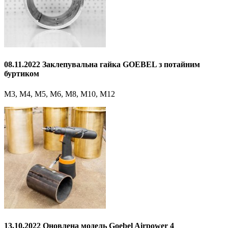
08.11.2022 Заклепувальна гайка GOEBEL з потайним
буртиком
M3, М4, М5, М6, М8, М10, M12
13.10.2022 Оновлена модель Goebel Airpower 4