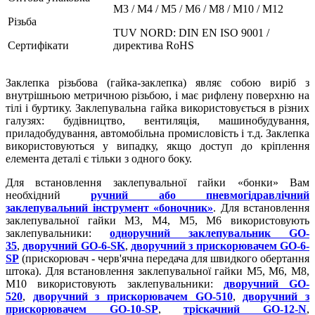
M3 / М4 / М5 / М6 / М8 / М10 / M12
Різьба
TUV NORD: DIN EN ISO 9001 /
Сертифікати
директива RoHS
Заклепка різьбова (гайка-заклепка) являє собою виріб з
внутрішньою метричною різьбою, і має рифлену поверхню на
тілі і буртику. Заклепувальна гайка використовується в різних
галузях: будівництво, вентиляція, машинобудування,
приладобудування, автомобільна промисловість і т.д. Заклепка
використовуються у випадку, якщо доступ до кріплення
елемента деталі є тільки з одного боку.
Для встановлення заклепувальної гайки «бонки» Вам
необхідний
ручний або пневмогідравлічний
заклепувальний інструмент «боночник»
. Для встановлення
заклепувальної гайки М3, М4, М5, М6 використовують
заклепувальники:
одноручний заклепувальник GO-
35
,
дворучний GO-6-SK
,
дворучний з прискорювачем GO-6-
SP
(прискорювач - черв'ячна передача для швидкого обертання
штока). Для встановлення заклепувальної гайки М5, М6, М8,
М10 використовують заклепувальники:
дворучний GO-
520
,
дворучний з прискорювачем GO-510
,
дворучний з
прискорювачем GO-10-SP
,
тріскачний GO-12-N
,