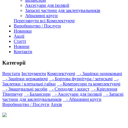
Балансири
Аксесуари для ізоляції
Запасні частини для заклепувальників
Абразивні круги
Переглянути всі Комплектуючі
Виробництво / Послуги
Новинки
Акції
Статті
Новини
Контакти
Категорії
Верстати
Інструменти
Комплектуючі
- Защіпки оцинковані
- Защіпки нержавіючі
- Бортова фурнітура / затискачі
-
Заклепки / клепальні гайки
- Компресори та комплектуючі
- Змащувальні засоби
- Спецодяг і захист
- Кріплення
Titgemeyer
- Балансири
- Аксесуари для ізоляції
- Запасні
частини для заклепувальників
- Абразивні круги
Виробництво / Послуги
Архів