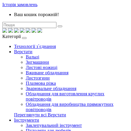
Історія замовлень
Ваш кошик порожній!
Категорії
Технології з`єднання
Верстати
Вальці
Зигмашини
Листові ножиці
Вживане обладнання
Листозгини
Плазмова різка
Зварювальне обладнання
Обладнання для виготовлення круглих
повітроводів
Обладнання для виробництва прямокутних
повітроводів
Переглянути всі Верстати
Інструменти
Заклепувальний інструмент
Пістолети для дюбелів