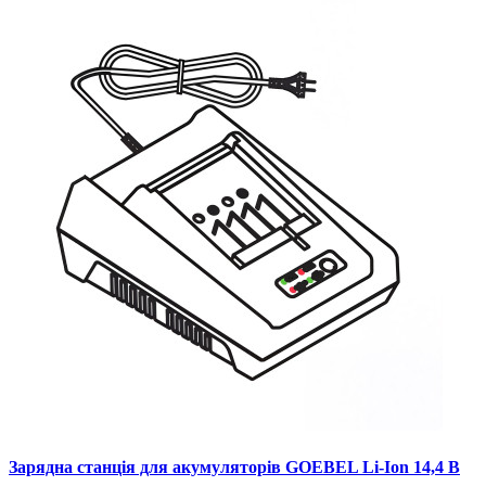
Зарядна станція для акумуляторів GOEBEL Li-Ion 14,4 В