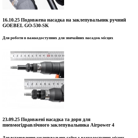
16.10.25 Подовжена насадка на заклепувальник ручний
GOEBEL GO-530-SK
Для роботи в важкодоступних для звичайних насадок місцях
23.09.25 Подовжені насадка та дорн для
пневмогідравлічного заклепувальника Airpower 4
Для встановлення заклепувальних гайок у важкодоступних місцях