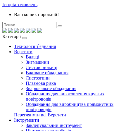
Історія замовлень
Ваш кошик порожній!
Категорії
Технології з`єднання
Верстати
Вальці
Зигмашини
Листові ножиці
Вживане обладнання
Листозгини
Плазмова різка
Зварювальне обладнання
Обладнання для виготовлення круглих
повітроводів
Обладнання для виробництва прямокутних
повітроводів
Переглянути всі Верстати
Інструменти
Заклепувальний інструмент
Пістолети для дюбелів