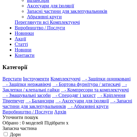
Балансири
Аксесуари для ізоляції
Запасні частини для заклепувальників
Абразивні круги
Переглянути всі Комплектуючі
Виробництво / Послуги
Новинки
Акції
Статті
Новини
Контакти
Категорії
Верстати
Інструменти
Комплектуючі
- Защіпки оцинковані
- Защіпки нержавіючі
- Бортова фурнітура / затискачі
-
Заклепки / клепальні гайки
- Компресори та комплектуючі
- Змащувальні засоби
- Спецодяг і захист
- Кріплення
Titgemeyer
- Балансири
- Аксесуари для ізоляції
- Запасні
частини для заклепувальників
- Абразивні круги
Виробництво / Послуги
Архів
Уточнити пошук
Обрано :
0
моделей
Підібрати
x
Запасна частина
Дорн