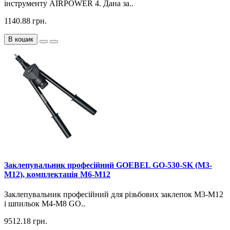
інструменту AIRPOWER 4. Дана за..
1140.88 грн.
В кошик
Заклепувальник професійний GOEBEL GO-530-SK (M3-
M12), комплектація М6-М12
Заклепувальник професійний для різьбових заклепок М3-М12
і шпильок M4-M8 GO..
9512.18 грн.