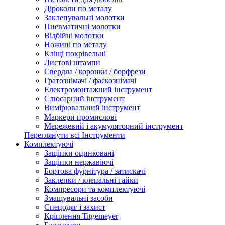
Діроколи по металу
Заклепувальні молотки
Пневматичні молотки
Відбійні молотки
Ножиці по металу
Кліщі покрівельні
Листові штампи
Свердла / коронки / борфрези
Гратознімачі / фаскознімачі
Електромонтажний інструмент
Слюсарний інструмент
Вимірювальний інструмент
Маркери промислові
Мережевий і акумуляторний інструмент
Переглянути всі Інструменти
Комплектуючі
Защіпки оцинковані
Защіпки нержавіючі
Бортова фурнітура / затискачі
Заклепки / клепальні гайки
Компресори та комплектуючі
Змащувальні засоби
Спецодяг і захист
Кріплення Titgemeyer