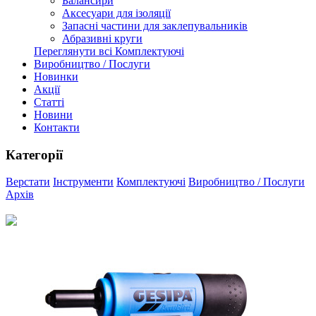
Балансири
Аксесуари для ізоляції
Запасні частини для заклепувальників
Абразивні круги
Переглянути всі Комплектуючі
Виробництво / Послуги
Новинки
Акції
Статті
Новини
Контакти
Категорії
Верстати
Інструменти
Комплектуючі
Виробництво / Послуги
Архів