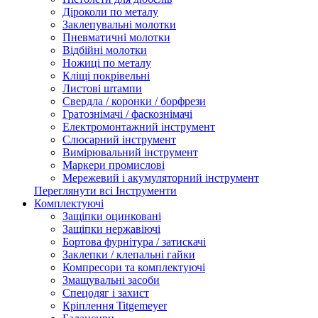
Діроколи по металу
Заклепувальні молотки
Пневматичні молотки
Відбійні молотки
Ножиці по металу
Кліщі покрівельні
Листові штампи
Свердла / коронки / борфрези
Гратознімачі / фаскознімачі
Електромонтажний інструмент
Слюсарний інструмент
Вимірювальний інструмент
Маркери промислові
Мережевий і акумуляторний інструмент
Переглянути всі Інструменти
Комплектуючі
Защіпки оцинковані
Защіпки нержавіючі
Бортова фурнітура / затискачі
Заклепки / клепальні гайки
Компресори та комплектуючі
Змащувальні засоби
Спецодяг і захист
Кріплення Titgemeyer