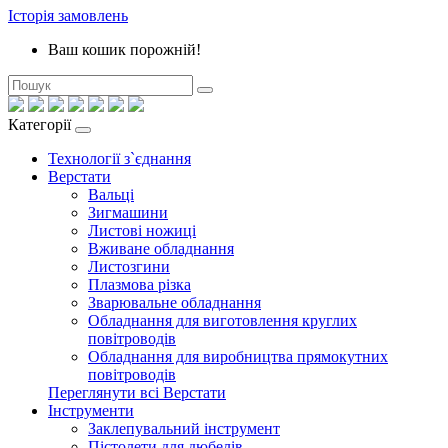
Історія замовлень
Ваш кошик порожній!
Категорії
Технології з`єднання
Верстати
Вальці
Зигмашини
Листові ножиці
Вживане обладнання
Листозгини
Плазмова різка
Зварювальне обладнання
Обладнання для виготовлення круглих
повітроводів
Обладнання для виробництва прямокутних
повітроводів
Переглянути всі Верстати
Інструменти
Заклепувальний інструмент
Пістолети для дюбелів