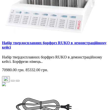
Набір твердосплавних борфрез RUKO в демонстраційному
кейсі
Набір твердосплавних борфрез RUKO в демонстраційному
кейсі. Борфрези німець..
70980.00 грн.
85332.00 грн.