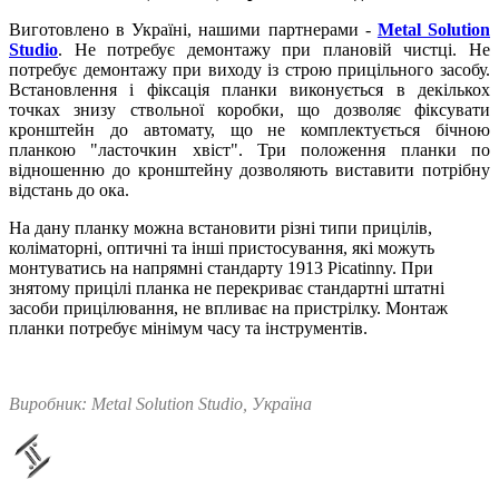
Виготовлено в Україні, нашими партнерами -
Metal Solution
Studio
. Не потребує демонтажу при плановій чистці. Не
потребує демонтажу при виходу із строю прицільного засобу.
Встановлення і фіксація планки виконується в декількох
точках знизу ствольної коробки, що дозволяє фіксувати
кронштейн до автомату, що не комплектується бічною
планкою "ласточкин хвіст". Три положення планки по
відношенню до кронштейну дозволяють виставити потрібну
відстань до ока.
На дану планку можна встановити різні типи прицілів,
коліматорні, оптичні та інші пристосування, які можуть
монтуватись на напрямні стандарту 1913 Picatinny. При
знятому прицілі планка не перекриває стандартні штатні
засоби прицілювання, не впливає на пристрілку. Монтаж
планки потребує мінімум часу та інструментів.
Виробник: Metal Solution Studio, Україна